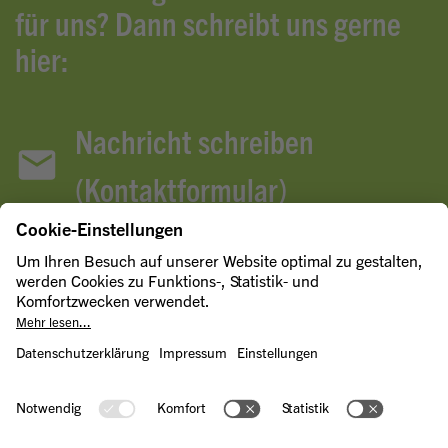
für uns? Dann schreibt uns gerne
hier:
Nachricht schreiben
(Kontaktformular)
Zero-Waste-Agentur in den sozialen Netzwerken
Instagram
LinkedIn