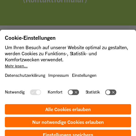
Zero-Waste-Agentur
Über uns
Unser Team
Zero-Waste-Agentur in den sozialen Netzwerken
Instagram
LinkedIn
© 2025 Berliner Stadtreinigungsbetriebe
Kontakt